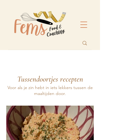
Tussendoortjes recepten
Voor als je zin hebt in iets lekkers tussen de
maaltijden door.