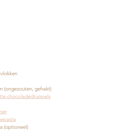
rvlokken
n (ongezouten, gehakt)
witte chocoladedruppels
ger
hepasta
a (optioneel)