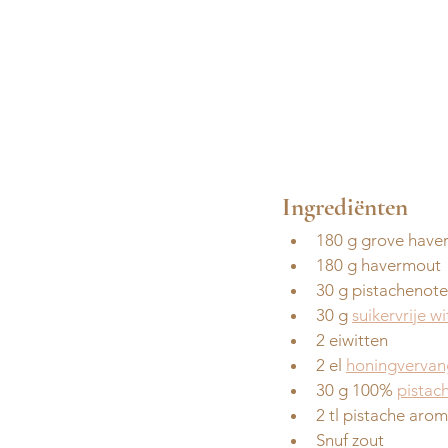
Ingrediënten 
180 g grove have
180 g havermout
30 g pistachenote
30 g 
suikervrije 
2 eiwitten
2 el 
honingvervan
30 g 100% 
pistac
2 tl pistache arom
Snuf zout