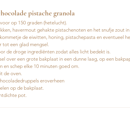
chocolade pistache granola 
oor op 150 graden (hetelucht).
ken, havermout gehakte pistachenoten en het snufje zout in
 kommetje de eiwitten, honing, pistachepasta en eventueel he
 tot een glad mengsel.
r de droge ingrediënten zodat alles licht bedekt is.
el over een grote bakplaat in een dunne laag, op een bakpap
n en schep elke 10 minuten goed om.
it de oven.
 chocoladedruppels eroverheen
oelen op de bakplaat.
htdichte pot.