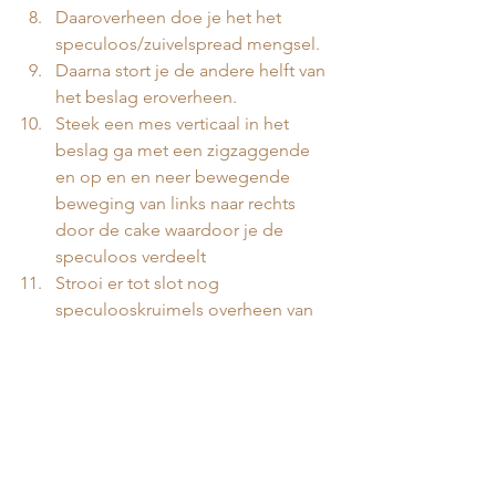
Daaroverheen doe je het het 
speculoos/zuivelspread mengsel. 
Daarna stort je de andere helft van 
het beslag eroverheen.
Steek een mes verticaal in het 
beslag ga met een zigzaggende 
en op en en neer bewegende 
beweging van links naar rechts 
door de cake waardoor je de 
speculoos verdeelt 
Strooi er tot slot nog 
speculooskruimels overheen van 
het laatste koekje.
Bak vervolgens ca. 50 minuten af in 
de oven. Als een satéprikker er 
schoon uit komt dan is de cake 
gaar.
Tussendoortjes