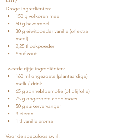
Droge ingrediënten: 
150 g volkoren meel
60 g havermeel
30 g eiwitpoeder vanille (of extra 
meel)
2,25 tl bakpoeder
Snuf zout
Tweede rijtje ingrediënten: 
160 ml ongezoete (plantaardige) 
melk / drink
65 g zonnebloemolie (of olijfolie)
75 g ongezoete appelmoes
50 g suikervervanger
3 eieren
1 tl vanille aroma
Voor de speculoos swirl: