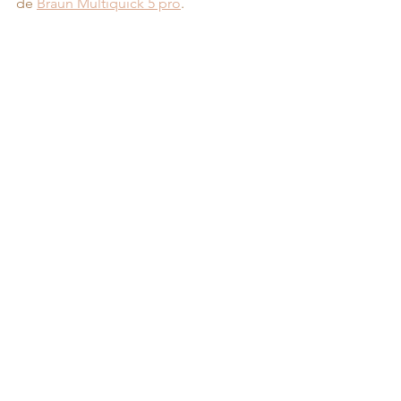
de 
Braun Multiquick 5 pro
.