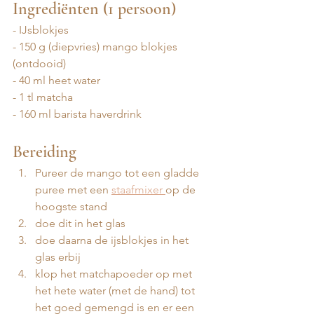
Ingrediënten (1 persoon)
- IJsblokjes
- ⁠150 g (diepvries) mango blokjes 
(ontdooid)
- ⁠40 ml heet water
- ⁠1 tl matcha 
- ⁠160 ml barista haverdrink
Bereiding
Pureer de mango tot een gladde 
puree met een 
staafmixer 
op de 
hoogste stand 
doe dit in het glas 
⁠doe daarna de ijsblokjes in het 
glas erbij 
klop het matchapoeder op met 
het hete water (met de hand) tot 
het goed gemengd is en er een 