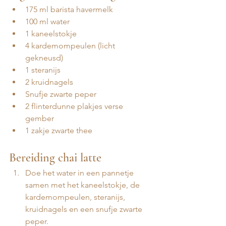
175 ml barista havermelk
100 ml water
1 kaneelstokje
4 kardemompeulen (licht 
gekneusd)
1 steranijs
2 kruidnagels
Snufje zwarte peper
2 flinterdunne plakjes verse 
gember
1 zakje zwarte thee
Bereiding chai latte
Doe het water in een pannetje 
samen met het kaneelstokje, de 
kardemompeulen, steranijs, 
kruidnagels en een snufje zwarte 
peper.