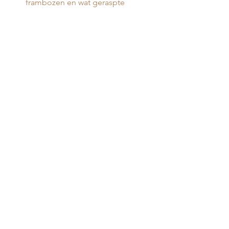
frambozen en wat geraspte 
witte chocolade.
feestdagen
Toetjes
Alles weergeven
Gerelateerde posts