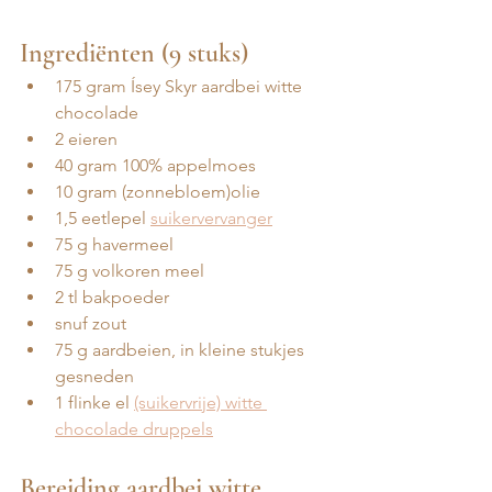
Ingrediënten (9 stuks)
175 gram Ísey Skyr aardbei witte 
chocolade 
2 eieren
40 gram 100% appelmoes
10 gram (zonnebloem)olie
1,5 eetlepel 
suikervervanger
75 g havermeel
75 g volkoren meel 
2 tl bakpoeder
snuf zout
75 g aardbeien, in kleine stukjes 
gesneden 
1 flinke el 
(suikervrije) witte 
chocolade druppels
Bereiding aardbei witte 