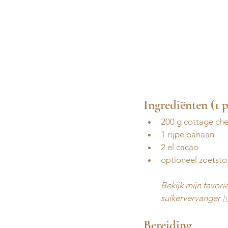
Ingrediënten (1 
200 g cottage ch
1 rijpe banaan
2 el cacao 
optioneel zoetsto
Bekijk mijn favor
suikervervanger 
h
Bereiding