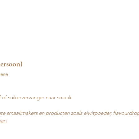
persoon)
eese
f of suikervervanger naar smaak
iete smaakmakers en producten zoals eiwitpoeder, flavourdrop
ier!