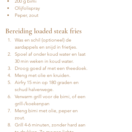
200 g bimi 
Olijfolispray 
Peper, zout
Bereiding loaded steak fries 
Was en schil (optioneel) de 
aardappels en snijd in frietjes.
Spoel af onder koud water en laat 
30 min weken in koud water.
Droog goed af met een theedoek.
Meng met olie en kruiden.
Airfry 15 min op 180 graden en 
schud halverwege. 
Verwarm grill voor de bimi, of een 
grill-/koekenpan
Meng bimi met olie, peper en 
zout.
Grill 4-6 minuten, zonder hard aan 
te drukken. Ze mogen lichte 