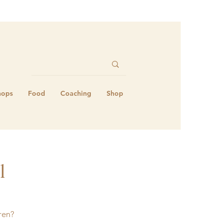
hops
Food
Coaching
Shop
l
ren?