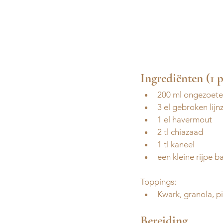
Ingrediënten (1 
200 ml ongezoete 
3 el gebroken lijn
1 el havermout 
2 tl chiazaad 
⁠1 tl kaneel
⁠een kleine rijpe b
Toppings:
Kwark, granola, p
Bereiding