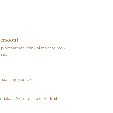
persoon)
plantaardige drink of magere melk 
zaad
anaan, fijn geprakt 
indakaas/notenpasta en/of fruit