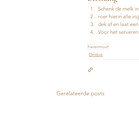
Schenk de melk in 
roer hierin alle in
dek af en laat een
Voor het serveren 
havermout
Ontbijt
Gerelateerde posts