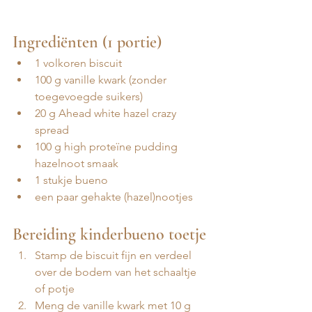
Ingrediënten (1 portie)
1 volkoren biscuit
100 g vanille kwark (zonder 
toegevoegde suikers)
20 g Ahead white hazel crazy 
spread 
100 g high proteïne pudding 
hazelnoot smaak 
1 stukje bueno
een paar gehakte (hazel)nootjes
Bereiding kinderbueno toetje 
Stamp de biscuit fijn en verdeel 
over de bodem van het schaaltje 
of potje
Meng de vanille kwark met 10 g 