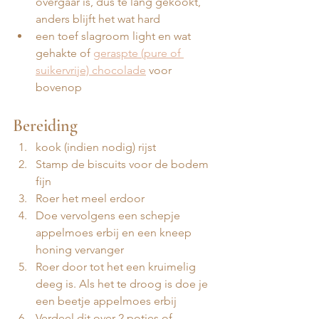
overgaar is, dus te lang gekookt, 
anders blijft het wat hard
een toef slagroom light en wat 
gehakte of 
geraspte (pure of 
suikervrije) chocolade
 voor 
bovenop
Bereiding
kook (indien nodig) rijst 
Stamp de biscuits voor de bodem 
fijn
Roer het meel erdoor
Doe vervolgens een schepje 
appelmoes erbij en een kneep 
honing vervanger
Roer door tot het een kruimelig 
deeg is. Als het te droog is doe je 
een beetje appelmoes erbij 
Verdeel dit over 2 potjes of 