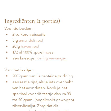
Ingrediënten (2 porties)
Voor de bodem:
2 volkoren biscuits
5 g 
amandelmeel
20 g 
havermeel
1/2 el 100% appelmoes 
een kneepje 
honing vervanger
Voor het taartje: 
200 gram vanille proteïne pudding
een restje rijst, als je iets over hebt 
van het avondeten. Kook je het 
speciaal voor dit taartje dan ca 30 
tot 40 gram  (ongekookt gewogen) 
zilvervliesrijst. Zorg dat dit 