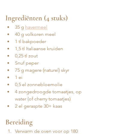
Ingrediënten (4 stuks)
35 g 
havermeel
40 g volkoren meel
1 tl bakpoeder
1,5 tl Italiaanse kruiden
0,25 tl zout
Snuf peper
75 g magere (naturel) skyr
1 ei 
0,5 el zonnebloemolie 
4 zongedroogde tomaatjes, op 
water (of cherry tomaatjes)
2 el geraspte 30+ kaas
Bereiding
Verwarm de oven voor op 180 