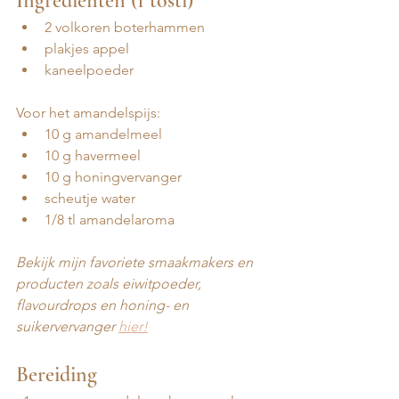
Ingrediënten (1 tosti)
2 volkoren boterhammen 
⁠plakjes appel 
⁠kaneelpoeder
Voor het amandelspijs:
10 g amandelmeel
10 g havermeel 
10 g honingvervanger 
⁠scheutje water 
1/8 tl amandelaroma
Bekijk mijn favoriete smaakmakers en 
producten zoals eiwitpoeder, 
flavourdrops en honing- en 
suikervervanger 
hier!
Bereiding