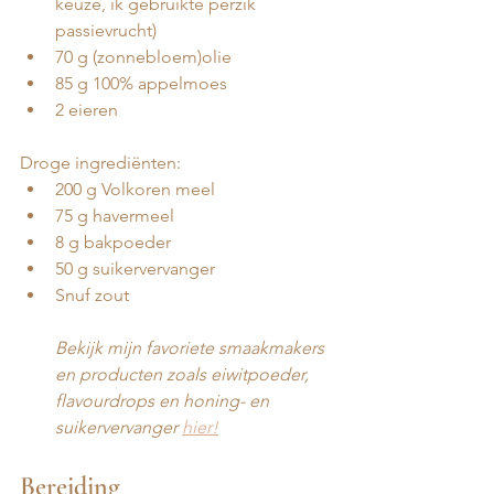
keuze, ik gebruikte perzik 
passievrucht)
70 g (zonnebloem)olie
85 g 100% appelmoes
2 eieren 
Droge ingrediënten:
200 g Volkoren meel
75 g havermeel
8 g bakpoeder 
50 g suikervervanger 
Snuf zout 
Bekijk mijn favoriete smaakmakers 
en producten zoals eiwitpoeder, 
flavourdrops en honing- en 
suikervervanger 
hier!
Bereiding