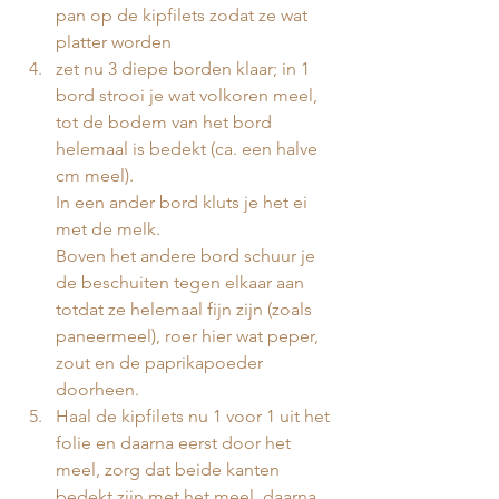
pan op de kipfilets zodat ze wat 
platter worden
zet nu 3 diepe borden klaar; in 1 
bord strooi je wat volkoren meel, 
tot de bodem van het bord 
helemaal is bedekt (ca. een halve 
cm meel). 
In een ander bord kluts je het ei 
met de melk. 
Boven het andere bord schuur je 
de beschuiten tegen elkaar aan 
totdat ze helemaal fijn zijn (zoals 
paneermeel), roer hier wat peper, 
zout en de paprikapoeder 
doorheen.
Haal de kipfilets nu 1 voor 1 uit het 
folie en daarna eerst door het 
meel, zorg dat beide kanten 
bedekt zijn met het meel, daarna 