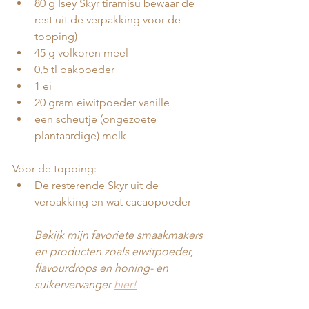
80 g Ísey Skyr tiramisu bewaar de 
rest uit de verpakking voor de 
topping)
45 g volkoren meel
0,5 tl bakpoeder
1 ei
20 gram eiwitpoeder vanille
een scheutje (ongezoete 
plantaardige) melk
Voor de topping:
De resterende Skyr uit de 
verpakking en wat cacaopoeder
Bekijk mijn favoriete smaakmakers 
en producten zoals eiwitpoeder, 
flavourdrops en honing- en 
suikervervanger 
hier!