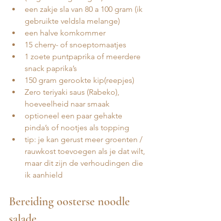
een zakje sla van 80 a 100 gram (ik 
gebruikte veldsla melange)
een halve komkommer
15 cherry- of snoeptomaatjes 
1 zoete puntpaprika of meerdere 
snack paprika’s 
150 gram gerookte kip(reepjes)
Zero teriyaki saus (Rabeko), 
hoeveelheid naar smaak
optioneel een paar gehakte 
pinda’s of nootjes als topping
tip: je kan gerust meer groenten / 
rauwkost toevoegen als je dat wilt, 
maar dit zijn de verhoudingen die 
ik aanhield
Bereiding oosterse noodle 
salade