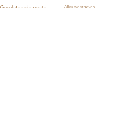
Alles weergeven
Gerelateerde posts
Contact
Over mij