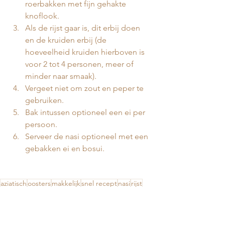
roerbakken met fijn gehakte 
knoflook. 
Als de rijst gaar is, dit erbij doen 
en de kruiden erbij (de 
hoeveelheid kruiden hierboven is 
voor 2 tot 4 personen, meer of 
minder naar smaak). 
Vergeet niet om zout en peper te 
gebruiken. 
Bak intussen optioneel een ei per 
persoon. 
Serveer de nasi optioneel met een 
gebakken ei en bosui. 
aziatisch
oosters
makkelijk
snel recept
nasi
rijst
Avondeten