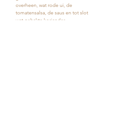
overheen, wat rode ui, de 
tomatensalsa, de saus en tot slot 
wat gehakte koriander.
Eet smakelijk! 
Avondeten
Alles weergeven
Gerelateerde posts