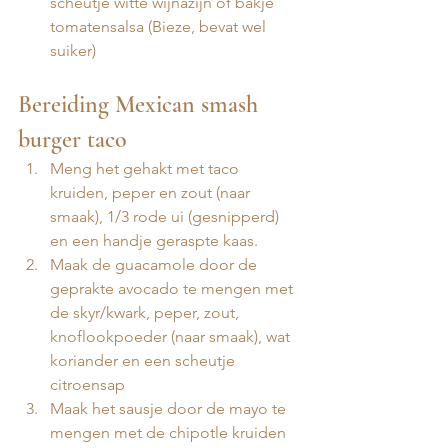
scheutje witte wijnazijn of bakje 
tomatensalsa (Bieze, bevat wel 
suiker)
Bereiding Mexican smash 
burger taco 
Meng het gehakt met taco 
kruiden, peper en zout (naar 
smaak), 1/3 rode ui (gesnipperd) 
en een handje geraspte kaas.
Maak de guacamole door de 
geprakte avocado te mengen met 
de skyr/kwark, peper, zout, 
knoflookpoeder (naar smaak), wat 
koriander en een scheutje 
citroensap 
Maak het sausje door de mayo te 
mengen met de chipotle kruiden 