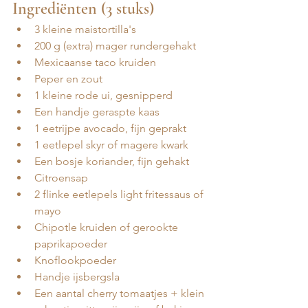
Ingrediënten (3 stuks)
3 kleine maistortilla's 
200 g (extra) mager rundergehakt 
Mexicaanse taco kruiden
Peper en zout 
1 kleine rode ui, gesnipperd
Een handje geraspte kaas 
1 eetrijpe avocado, fijn geprakt  
1 eetlepel skyr of magere kwark 
Een bosje koriander, fijn gehakt 
Citroensap 
2 flinke eetlepels light fritessaus of 
mayo 
Chipotle kruiden of gerookte 
paprikapoeder 
Knoflookpoeder 
Handje ijsbergsla 
Een aantal cherry tomaatjes + klein 