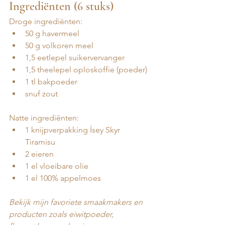
Ingrediënten (6 stuks)
Droge ingrediënten:
50 g havermeel
50 g volkoren meel
1,5 eetlepel suikervervanger
1,5 theelepel oploskoffie (poeder)
1 tl bakpoeder
snuf zout
Natte ingrediënten:
1 knijpverpakking Ísey Skyr 
Tiramisu
2 eieren
1 el vloeibare olie
1 el 100% appelmoes
Bekijk mijn favoriete smaakmakers en 
producten zoals eiwitpoeder, 