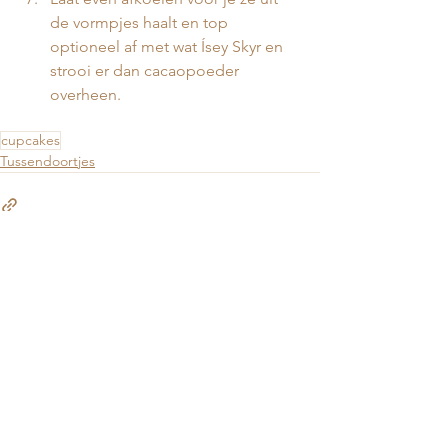
de vormpjes haalt en top 
optioneel af met wat Ísey Skyr en 
strooi er dan cacaopoeder 
overheen.
cupcakes
Tussendoortjes
Alles weergeven
Gerelateerde posts