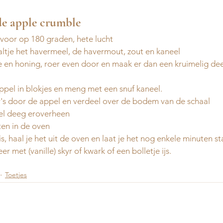
de apple crumble 
voor op 180 graden, hete lucht
ltje het havermeel, de havermout, zout en kaneel
ie en honing, roer even door en maak er dan een kruimelig de
appel in blokjes en meng met een snuf kaneel. 
y's door de appel en verdeel over de bodem van de schaal 
mel deeg eroverheen
ten in de oven
 is, haal je het uit de oven en laat je het nog enkele minuten s
er met (vanille) skyr of kwark of een bolletje ijs. 
Toetjes