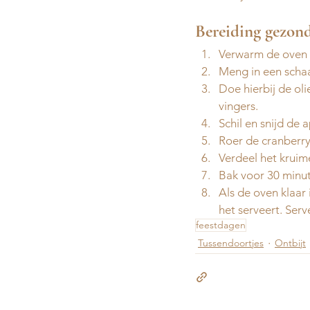
Bereiding gezon
Verwarm de oven 
Meng in een schaa
Doe hierbij de ol
vingers.
Schil en snijd de 
⁠Roer de cranberr
⁠Verdeel het krui
⁠Bak voor 30 minu
⁠Als de oven klaar
het serveert. Serve
feestdagen
Tussendoortjes
Ontbijt