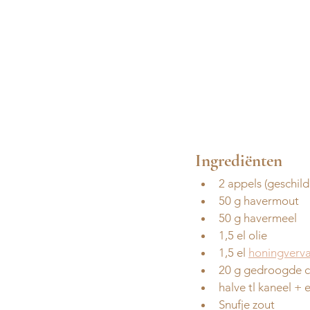
Ingrediënten 
2 appels (geschild
50 g havermout
50 g havermeel 
1,5 el olie
1,5 el 
honingverv
20 g gedroogde c
halve tl kaneel + 
Snufje zout