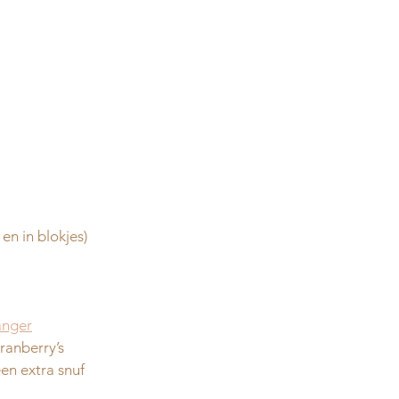
 en in blokjes)
anger
ranberry’s
een extra snuf 